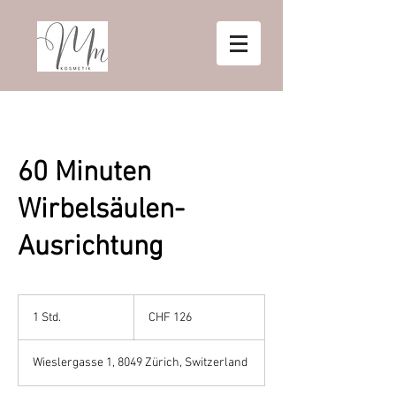
60 Minuten
Wirbelsäulen-
Ausrichtung
126
Schweizer
1 Std.
1
CHF 126
Franken
S
t
Wieslergasse 1, 8049 Zürich, Switzerland
d