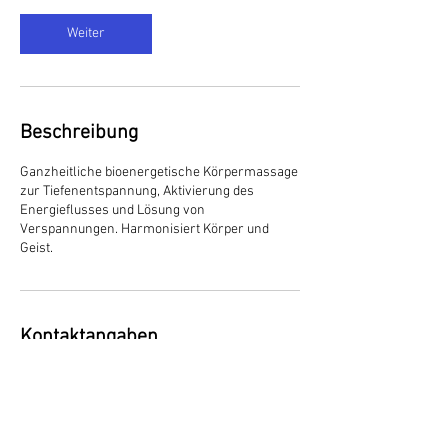
Weiter
Beschreibung
Ganzheitliche bioenergetische Körpermassage
zur Tiefenentspannung, Aktivierung des
Energieflusses und Lösung von
Verspannungen. Harmonisiert Körper und
Geist.
Kontaktangaben
Wieslergasse 1, 8049 Zürich, Switzerland
044 341 45 25
info@mmkosmetik.ch