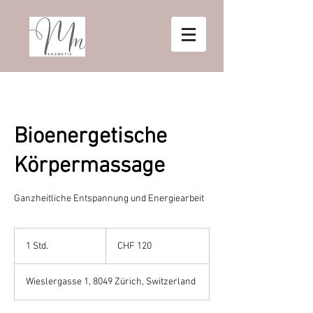
Bioenergetische
Körpermassage
Ganzheitliche Entspannung und Energiearbeit
120
Schweizer
1 Std.
1
CHF 120
Franken
S
t
Wieslergasse 1, 8049 Zürich, Switzerland
d