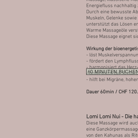
Energiefluss nachhaltig 
Durch eine bewusste Abf
Muskeln, Gelenke sowie 
unterstützt das Lösen en
Warme Massageöle verst
Diese Massage eignet s
Wirkung der bioenerget
- löst Muskelverspannu
- fördert den Lymphflu
- harmonisiert das Herz
60 MINUTEN BUCHE
- unterstützt bei Schla
- hilft bei Migräne, ho
Dauer 60min / CHF 120.
Lomi Lomi Nui - Die 
Diese Massage wird auch
eine Ganzkörpermassage
von den Kahunas als Rit