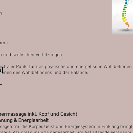
n
thma
n und seelischen Verletzungen
 zentraler Punkt für das physische und energetische Wohlbefind
N
Ebenen des Wohlbefindens und der Balance.
-
permassage inkl. Kopf und Gesicht
nnung & Energiearbeit
sageform, die Körper, Geist und Energiesystem in Einklang bringt
sage, Akupressur und Energiearbeit, um tief sitzende Verspann