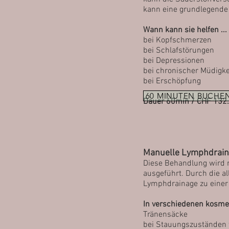
kann eine grundlegende
Wann kann sie helfen ...
bei
Kopfschmerzen
bei Schlafstörungen
bei Depressionen
bei chronischer Müdigke
bei Erschöpfung
60 MINUTEN BUCHE
Dauer 60min / CHF 132.
Manuelle Lymphdraina
Diese Behandlung wird
ausgeführt. Durch die a
Lymphdrainage zu eine
In verschiedenen kosmet
Tränensäcke
bei Stauungszuständen