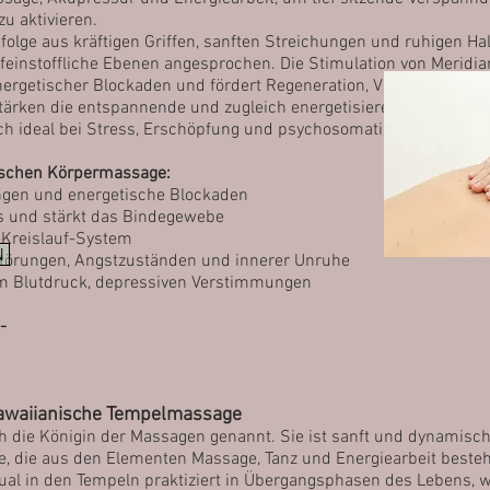
zu aktivieren.
olge aus kräftigen Griffen, sanften Streichungen und ruhigen Ha
feinstoffliche Ebenen angesprochen. Die Stimulation von Meridi
ergetischer Blockaden und fördert Regeneration, Vitalität und in
ärken die entspannende und zugleich energetisierende Wirkung.
ich ideal bei Stress, Erschöpfung und psychosomatischen Besch
ischen Körpermassage:
ngen und energetische Blockaden
ss und stärkt das Bindegewebe
-Kreislauf-System
N
fstörungen, Angstzuständen und innerer Unruhe
hem Blutdruck, depressiven Verstimmungen
-
hawaiianische Tempelmassage
 die Königin der Massagen genannt. Sie ist sanft und dynamisch 
, die aus den Elementen Massage, Tanz und Energiearbeit beste
ual in den Tempeln praktiziert in Übergangsphasen des Lebens,