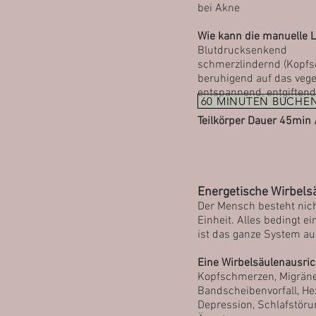
bei Akne
Wie kann die manuelle 
Blutdrucksenkend
schmerzlindernd (Kopfs
beruhigend auf das veg
entspannend, entgiften
60 MINUTEN BUCHE
Teilkörper Dauer 45min 
Energetische Wirbels
Der Mensch besteht nic
Einheit. Alles bedingt e
ist das ganze System au
Eine Wirbelsäulenausric
Kopfschmerzen, Mig
rän
Bandscheibenvorfall, He
Depression, Schlafstör