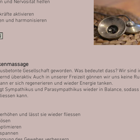
n und Nervosität helfen
räfte aktivieren
fen und harmonisieren
-
N
kenmassage
kusbetonte Gesellschaft geworden. Was bedeutet dass? Wir sind
uernd überaktiv. Auch in unserer Freizeit gönnen wir uns keine R
kann er sich regenerieren und wieder Energie tanken.
ingt Sympathikus und Parasympathikus wieder in Balance, sodass
liessen kann.
erhöhen und lässt sie wieder fliessen
lösen
optimieren
tspannen
sorgung des Gewebes verbessern