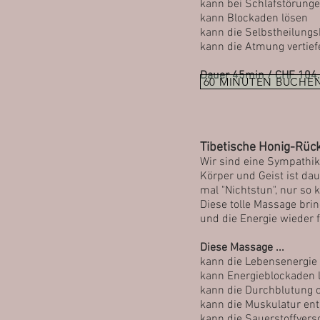
kann bei Schlafstörunge
kann Blockaden lösen
kann die Selbstheilungsk
kann die Atmung vertie
Dauer 45min / CHF 104.
60 MINUTEN BUCHE
Tibetische Honig-
Rüc
Wir sind eine Sympat
h
i
Körper und Geist ist da
mal "Nichtstun", nur so 
Diese tolle Massage br
und die Energie wieder f
Diese Massage ...
kann die Lebensenergie 
kann Energieblockaden 
kann die Durchblutung 
kann die Muskulatur en
kann die Sauerstoffver