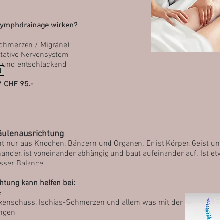
Lymphdrainage wirken?
chmerzen / Migräne)
etative Nervensystem
d und entschlackend
N
/ CHF 95.-
äulenausrichtung
ht nur aus Knochen, Bänder
n
und Organen. Er ist Körper, Geist und
inander, ist voneinander abhängig und baut aufeinander auf. Ist e
sser Balance.
htung kann helfen bei:
e
xenschuss, Ischias-Schmerzen und allem was mit der Wirbelsäul
ungen