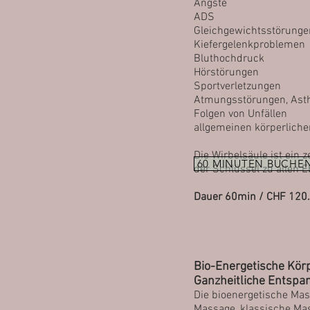
Ängste
ADS
Gleichgewichtsstörunge
Kiefergelenkproblemen
Bluthochdruck
Hörstörungen
Sportverletzungen
Atmungsstörungen, As
Folgen von Unfällen
allgemeinen körperliche
Die Wirbelsäule ist ein
60 MINUTEN BUCHE
der Schlüssel zu allen 
Dauer 60min / CHF 120.
Bio-Energetische Kör
Ganzheitliche Entspa
Die bioenergetische Mas
Massage, klassische Mas