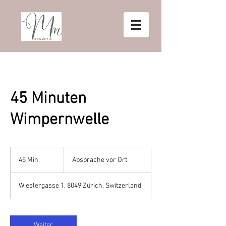
45 Minuten
Wimpernwelle
Absprache
vor
45 Min.
4
Absprache vor Ort
Ort
5
M
Wieslergasse 1, 8049 Zürich, Switzerland
i
n
.
Weiter