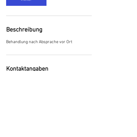
Beschreibung
Behandlung nach Absprache vor Ort
Kontaktangaben
Wieslergasse 1, 8049 Zürich, Switzerland
AGB
Impressum
© 2023 by mm kosmetik - Alle Rechte vorbehalten